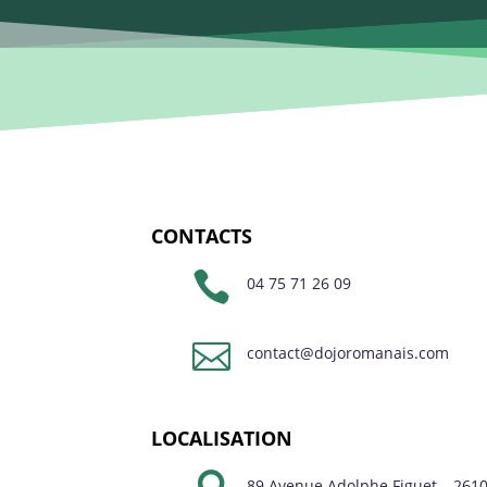
CONTACTS

04 75 71 26 09

contact@dojoromanais.com
LOCALISATION
89 Avenue Adolphe Figuet – 261