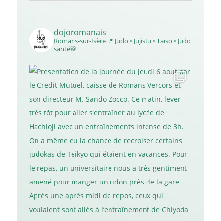
dojoromanais
Romans-sur-Isère 📍
Judo • Jujistu • Taïso • Judo
santé🥋