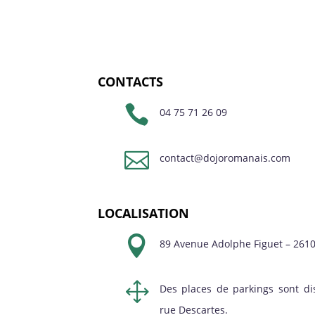
CONTACTS

04 75 71 26 09

contact@dojoromanais.com
LOCALISATION

89 Avenue Adolphe Figuet – 261
1
Des places de parkings sont di
rue Descartes.