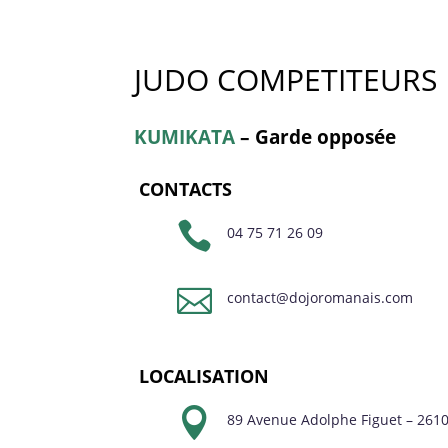
JUDO COMPETITEURS
KUMIKATA
– Garde opposée
CONTACTS

04 75 71 26 09

contact@dojoromanais.com
LOCALISATION

89 Avenue Adolphe Figuet – 261