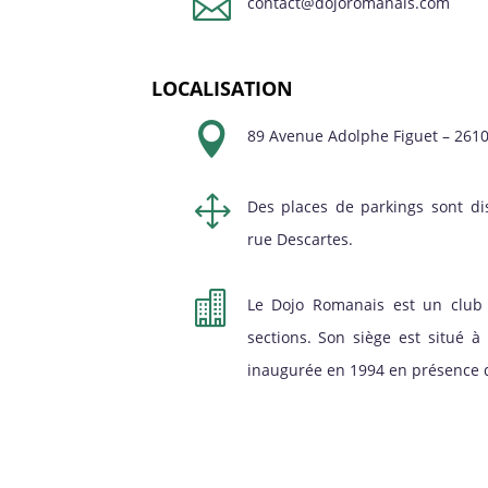

contact@dojoromanais.com
LOCALISATION

89 Avenue Adolphe Figuet – 261
1
Des places de parkings sont di
rue Descartes.

Le Dojo Romanais est un club 
sections. Son siège est situé 
inaugurée en 1994 en présence d