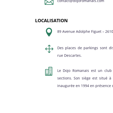

contact@dojoromanais.com
LOCALISATION

89 Avenue Adolphe Figuet – 261
1
Des places de parkings sont di
rue Descartes.

Le Dojo Romanais est un club 
sections. Son siège est situé 
inaugurée en 1994 en présence d