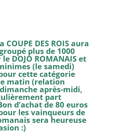
 la COUPE DES ROIS aura
regroupé plus de 1000
ar le DOJO ROMANAIS et
minimes (le samedi)
pour cette catégorie
e matin (relation
 dimanche après-midi,
gulièrement part
 Bon d’achat de 80 euros
pour les vainqueurs de
Romanais sera heureuse
sion :)