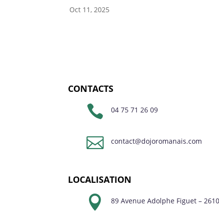
Oct 11, 2025
CONTACTS

04 75 71 26 09

contact@dojoromanais.com
LOCALISATION

89 Avenue Adolphe Figuet – 261