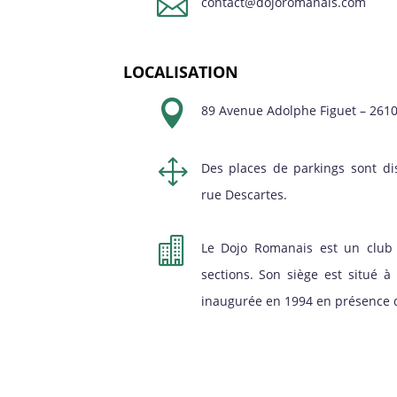

contact@dojoromanais.com
LOCALISATION

89 Avenue Adolphe Figuet – 261
1
Des places de parkings sont di
rue Descartes.

Le Dojo Romanais est un club 
sections. Son siège est situé 
inaugurée en 1994 en présence d