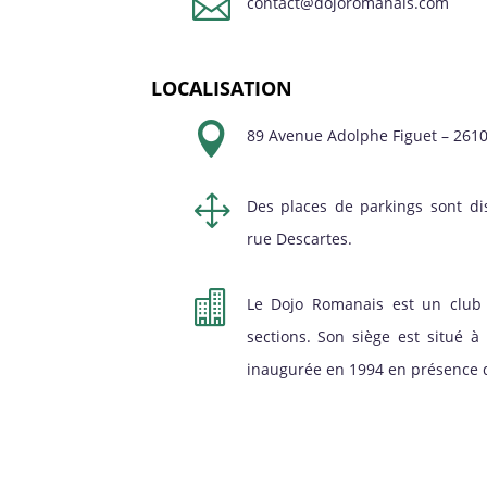

contact@dojoromanais.com
LOCALISATION

89 Avenue Adolphe Figuet – 261
1
Des places de parkings sont di
rue Descartes.

Le Dojo Romanais est un club 
sections. Son siège est situé 
inaugurée en 1994 en présence d