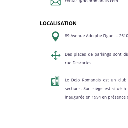

contact@dojoromanais.com
LOCALISATION

89 Avenue Adolphe Figuet – 261
1
Des places de parkings sont di
rue Descartes.

Le Dojo Romanais est un club 
sections. Son siège est situé 
inaugurée en 1994 en présence d