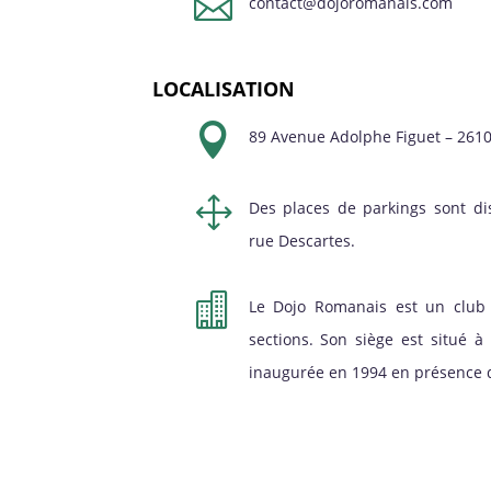

contact@dojoromanais.com
LOCALISATION

89 Avenue Adolphe Figuet – 261
1
Des places de parkings sont di
rue Descartes.

Le Dojo Romanais est un club 
sections. Son siège est situé 
inaugurée en 1994 en présence d