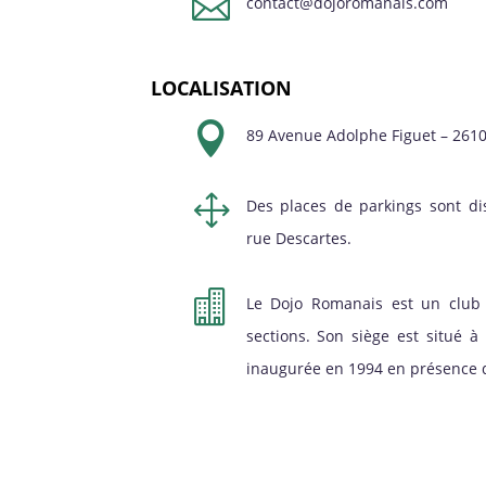

contact@dojoromanais.com
LOCALISATION

89 Avenue Adolphe Figuet – 261
1
Des places de parkings sont di
rue Descartes.

Le Dojo Romanais est un club 
sections. Son siège est situé 
inaugurée en 1994 en présence d