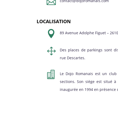

contact@dojoromanais.com
LOCALISATION

89 Avenue Adolphe Figuet – 261
1
Des places de parkings sont di
rue Descartes.

Le Dojo Romanais est un club 
sections. Son siège est situé 
inaugurée en 1994 en présence d