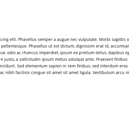
ing elit. Phasellus semper a augue nec vulputate. Morbi sagittis od
pellentesque. Phasellus ut est dictum, dignissim erat id, accumsan 
que, odio ac rhoncus imperdiet, ipsum ex pretium tellus, dapibus eg
re justo, a sollicitudin ipsum metus volutpat ante. Praesent finibu
t tincidunt. Sed elementum sapien in sem finibus, sed interdum er
s ac nibh facilisis congue sit amet sit amet ligula. Vestibulum arcu n