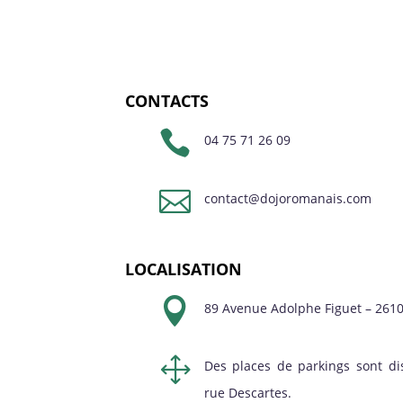
CONTACTS

04 75 71 26 09

contact@dojoromanais.com
LOCALISATION

89 Avenue Adolphe Figuet – 261
1
Des places de parkings sont di
rue Descartes.