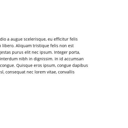
io a augue scelerisque, eu efficitur felis
libero. Aliquam tristique felis non est
estas purus elit nec ipsum. Integer porta,
s interdum nibh in dignissim. In id accumsan
os congue. Quisque eros ipsum, congue dapibus
isl, consequat nec lorem vitae, convallis