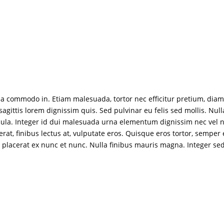
la commodo in. Etiam malesuada, tortor nec efficitur pretium, diam
sagittis lorem dignissim quis. Sed pulvinar eu felis sed mollis. Nul
icula. Integer id dui malesuada urna elementum dignissim nec vel ni
 finibus lectus at, vulputate eros. Quisque eros tortor, semper ege
or, a placerat ex nunc et nunc. Nulla finibus mauris magna. Integer