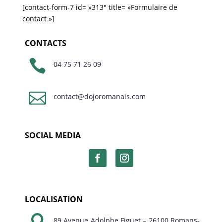
[contact-form-7 id= »313″ title= »Formulaire de
contact »]
CONTACTS

04 75 71 26 09

contact@dojoromanais.com
SOCIAL MEDIA
LOCALISATION

89 Avenue Adolphe Figuet – 26100 Romans-